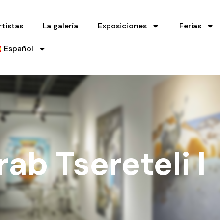
rtistas
La galería
Exposiciones
Ferias
Español
rab Tsereteli I