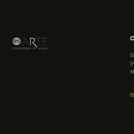
C
D
(
M
i