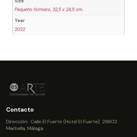
Size
Pequeño formato
,
32,5 x 24,5 cm.
Year
2022
Contacto
Dirección: Calle El Fuerte (Hotel El Fuerte) 29602
Marbella, Málaga.