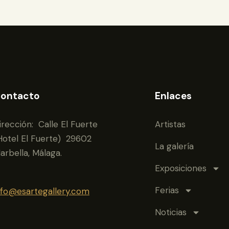
ontacto
Enlaces
irección: Calle El Fuerte
Artistas
Hotel El Fuerte) 29602
La galería
arbella, Málaga.
Exposiciones
Ferias
nfo@esartegallery.com
Noticias