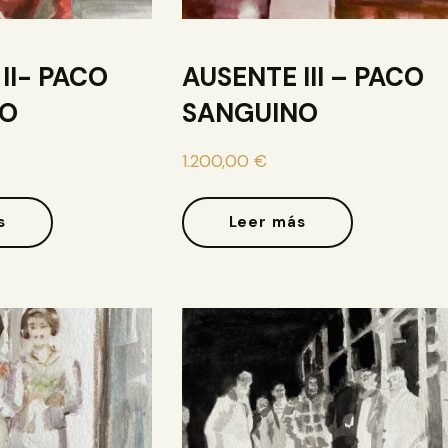
II- PACO
AUSENTE III – PACO
NO
SANGUINO
1.200,00
€
s
Leer más