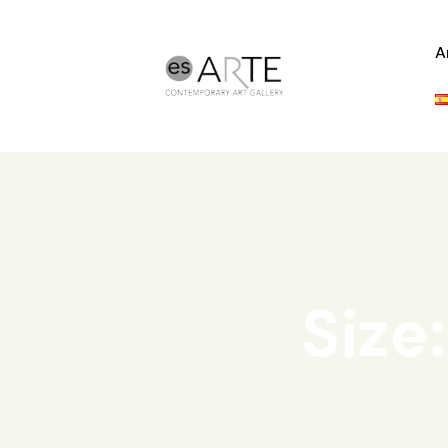
A
Size