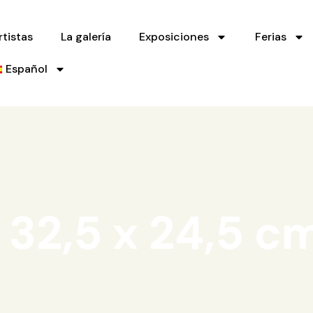
rtistas
La galería
Exposiciones
Ferias
Español
: 32,5 x 24,5 c