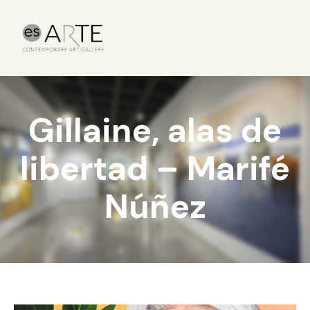
Gillaine, alas de
libertad – Marifé
Núñez