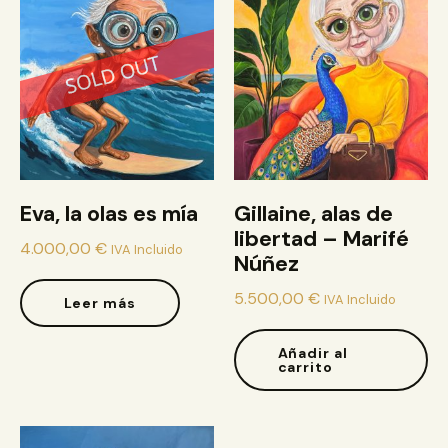
Eva, la olas es mía
Gillaine, alas de
libertad – Marifé
4.000,00
€
IVA Incluido
Núñez
5.500,00
€
IVA Incluido
Leer más
Añadir al
carrito