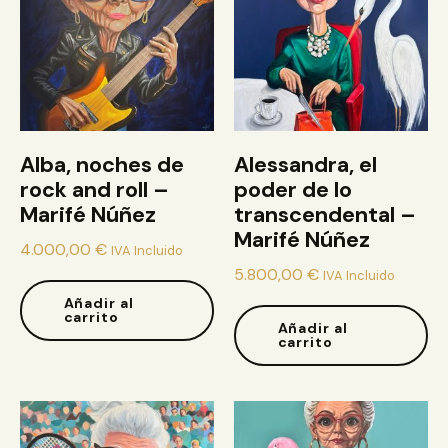
Alba, noches de
Alessandra, el
rock and roll –
poder de lo
Marifé Núñez
transcendental –
Marifé Núñez
4.000,00
€
IVA Incluido
5.800,00
€
IVA Incluido
Añadir al
carrito
Añadir al
carrito