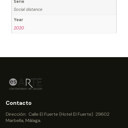
Serie
Social distance
Year
2020
Contacto
Dirección: Calle El Fuerte (Hotel El Fuerte) 29602
Marbella, Málaga.