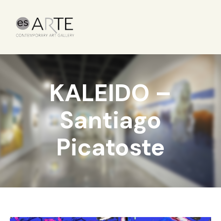
KALEIDO –
Santiago
Picatoste