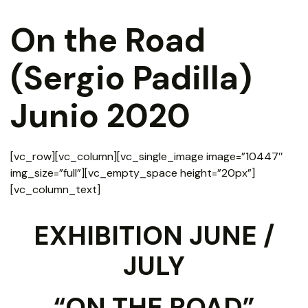
On the Road
(Sergio Padilla)
Junio 2020
[vc_row][vc_column][vc_single_image image=”10447″
img_size=”full”][vc_empty_space height=”20px”]
[vc_column_text]
EXHIBITION JUNE /
JULY
“ON THE ROAD”