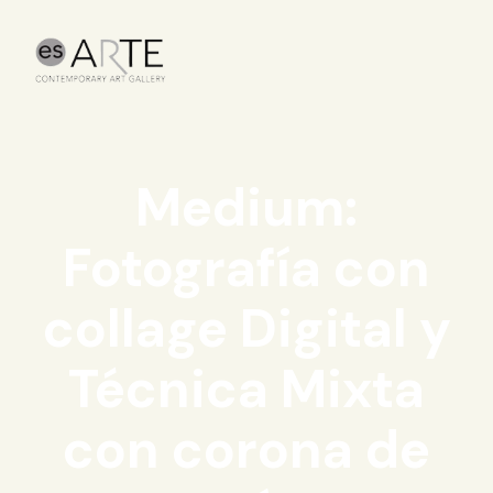
Medium:
Fotografía con
collage Digital y
Técnica Mixta
con corona de