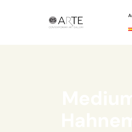
A
Medium:
Hahnem