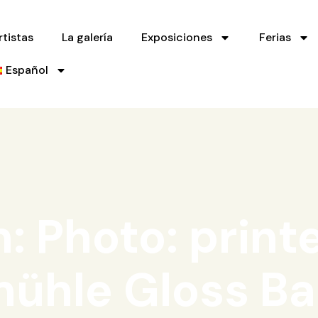
rtistas
La galería
Exposiciones
Ferias
Español
 Photo: printe
ühle Gloss Ba