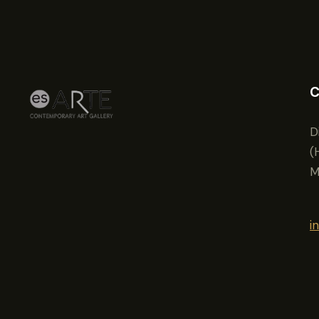
C
D
(
M
i