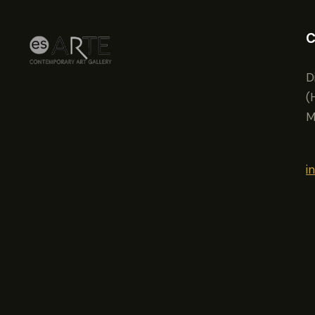
C
D
(
M
i