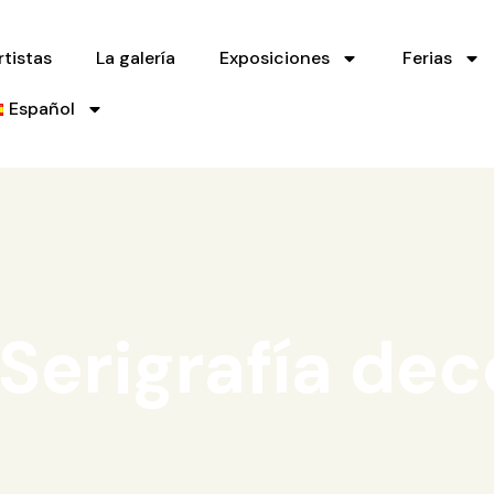
rtistas
La galería
Exposiciones
Ferias
Español
Serigrafía dec