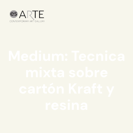
Medium: Tecnica
mixta sobre
cartón Kraft y
resina