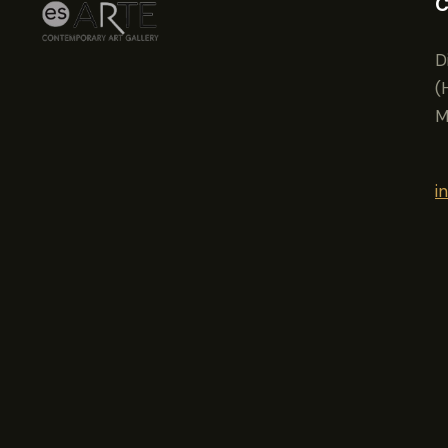
C
D
(
M
i