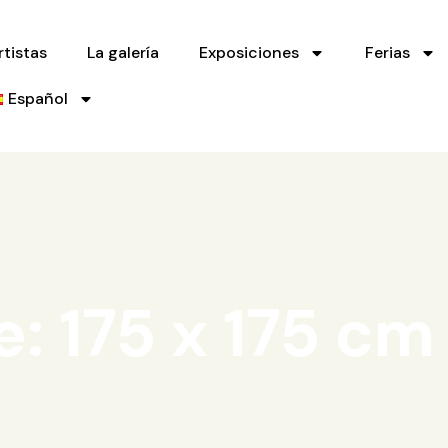
rtistas
La galería
Exposiciones
Ferias
Español
e: 175 x 175 cm