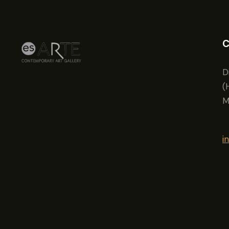
C
D
(
M
i