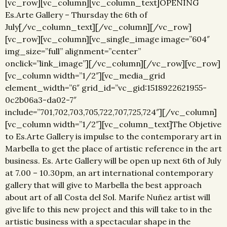
[vc_row][vc_column][vc_column_text]OPENING
Es.Arte Gallery – Thursday the 6th of
July[/vc_column_text][/vc_column][/vc_row]
[vc_row][vc_column][vc_single_image image=”604″
img_size=”full” alignment=”center”
onclick=”link_image”][/vc_column][/vc_row][vc_row]
[vc_column width=”1/2″][vc_media_grid
element_width=”6″ grid_id=”vc_gid:1518922621955-
0c2b06a3-da02-7″
include=”701,702,703,705,722,707,725,724″][/vc_column]
[vc_column width=”1/2″][vc_column_text]The Objetive
to Es.Arte Gallery is impulse to the contemporary art in
Marbella to get the place of artistic reference in the art
business. Es. Arte Gallery will be open up next 6th of July
at 7.00 – 10.30pm, an art international contemporary
gallery that will give to Marbella the best approach
about art of all Costa del Sol. Marife Nuñez artist will
give life to this new project and this will take to in the
artistic business with a spectacular shape in the