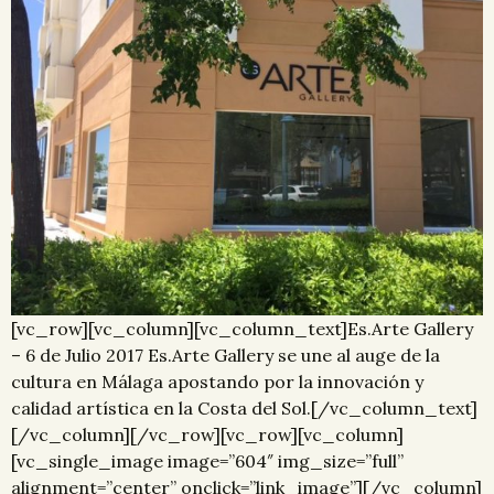
[vc_row][vc_column][vc_column_text]Es.Arte Gallery
– 6 de Julio 2017 Es.Arte Gallery se une al auge de la
cultura en Málaga apostando por la innovación y
calidad artística en la Costa del Sol.[/vc_column_text]
[/vc_column][/vc_row][vc_row][vc_column]
[vc_single_image image=”604″ img_size=”full”
alignment=”center” onclick=”link_image”][/vc_column]