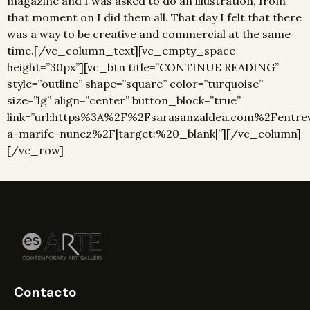
magazine and I was asked to do an illustration, from
that moment on I did them all. That day I felt that there
was a way to be creative and commercial at the same
time.[/vc_column_text][vc_empty_space
height=”30px”][vc_btn title=”CONTINUE READING”
style=”outline” shape=”square” color=”turquoise”
size=”lg” align=”center” button_block=”true”
link=”url:https%3A%2F%2Fsarasanzaldea.com%2Fentrev
a-marife-nunez%2F|target:%20_blank|”][/vc_column]
[/vc_row]
Contacto