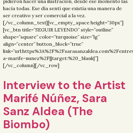
pidieron hacer una ilustración, desde ese momento las
hacía todas. Ese día sentí que existía una manera de
ser creativo y ser comercial a la vez.
[/vc_column_text][vc_empty_space height=”30px”]
[vc_btn title=”SEGUIR LEYENDO” style=”outline”
shape=”square” color=”turquoise” size=”lg”
align=”center” button_block=”true”
link=”url:https%3A%2F%2Fsarasanzaldea.com%2Fentrev
a-marife-nunez%2F||target:%20_blank|”]
[/vc_column][/vc_row]
Interview to the Artist
Marifé Núñez, Sara
Sanz Aldea (The
Biombo)