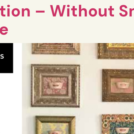
tion – Without S
se