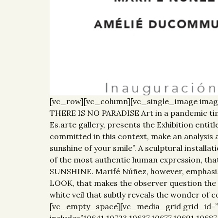
[vc_row][vc_column][vc_single_image imag
THERE IS NO PARADISE Art in a pandemic t
Es.arte gallery, presents the Exhibition ent
committed in this context, make an analysis 
sunshine of your smile”. A sculptural install
of the most authentic human expression, tha
SUNSHINE. Marifé Núñez, however, emphasizes
LOOK, that makes the observer question the
white veil that subtly reveals the wonder of c
[vc_empty_space][vc_media_grid grid_id=”