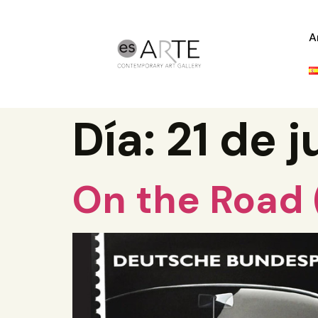
A
Día:
21 de j
On the Road 