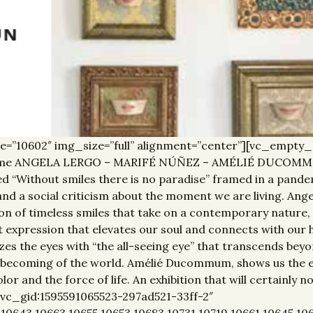
e=”10602″ img_size=”full” alignment=”center”][vc_emp
ime ANGELA LERGO – MARIFÉ NÚÑEZ – AMÉLIÉ DUCOMMUM De
itled “Without smiles there is no paradise” framed in a p
and a social criticism about the moment we are living. Ang
ation of timeless smiles that take on a contemporary nature
t expression that elevates our soul and connects with our
 the eyes with “the all-seeing eye” that transcends beyon
 becoming of the world. Amélié Ducommum, shows us the es
olor and the force of life. An exhibition that will certainly
vc_gid:1595591065523-297ad521-33ff-2″