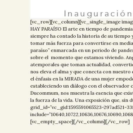
[vc_row][vc_column][vc_single_image imag
HAY PARAÍSO El arte en tiempo de pandemi
siempre ha contado la historia de su tiempo 
tomar más fuerza para convertirse en mediado
paraíso” enmarcada en un periodo de pandemi
sobre el momento que estamos viviendo. Angel
atemporales que toman actualidad, convertid
nos eleva el alma y que conecta con nuestro
el énfasis en la MIRADA de una mujer empode
estableciendo un diálogo con el observador c
Ducommum, nos muestra la esencia que existe 
la fuerza de la vida. Una exposición que, s
grid_id=”vc_gid:1595591065523-297ad521-33f
include=”10640,10722,10636,10676,10690,1068
[vc_empty_space][/vc_column][/vc_row]