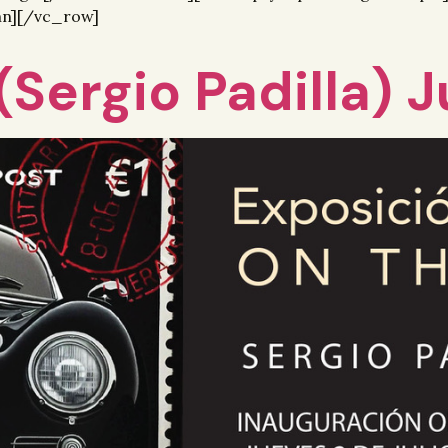
mn][/vc_row]
(Sergio Padilla) 