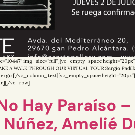
e=”10447″ img_size=”full”][vc_empty_space height=”20p
E A WALK THROUGH OUR VIRTUAL TOUR Sergio Padilla – 
 Lergo [/vc_column_text][vc_empty_space height=”20px
mn][/vc_row]
 No Hay Paraíso –
fé Núñez, Amelié