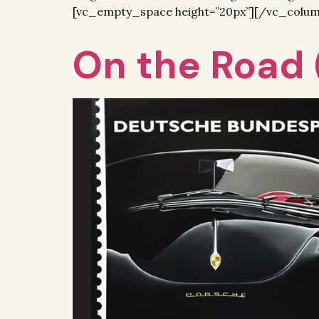
[vc_empty_space height=”20px”][/vc_colu
On the Road 