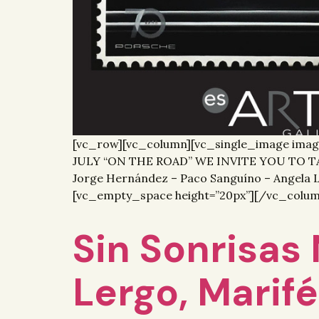
[vc_row][vc_column][vc_single_image imag
JULY “ON THE ROAD” WE INVITE YOU TO TAK
Jorge Hernández – Paco Sanguíno – Angela
[vc_empty_space height=”20px”][/vc_colu
Sin Sonrisas
Lergo, Mari