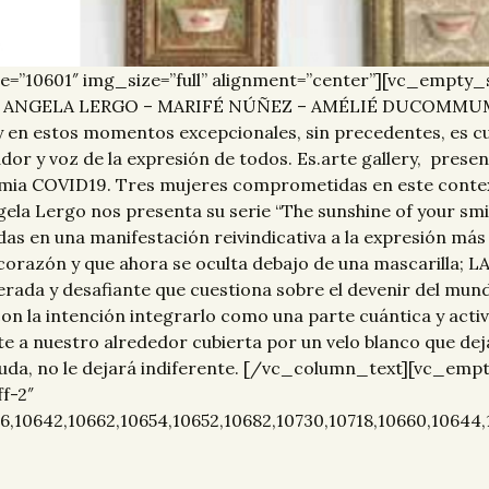
e=”10601″ img_size=”full” alignment=”center”][vc_empt
a ANGELA LERGO – MARIFÉ NÚÑEZ – AMÉLIÉ DUCOMMUM Desde
y en estos momentos excepcionales, sin precedentes, es c
r y voz de la expresión de todos. Es.arte gallery, presenta
a COVID19. Tres mujeres comprometidas en este contexto,
a Lergo nos presenta su serie “The sunshine of your smile
as en una manifestación reivindicativa a la expresión más
 corazón y que ahora se oculta debajo de una mascarilla; 
rada y desafiante que cuestiona sobre el devenir del mund
on la intención integrarlo como una parte cuántica y activ
a nuestro alrededor cubierta por un velo blanco que deja 
in duda, no le dejará indiferente. [/vc_column_text][vc_e
f-2″
6,10642,10662,10654,10652,10682,10730,10718,10660,10644,1