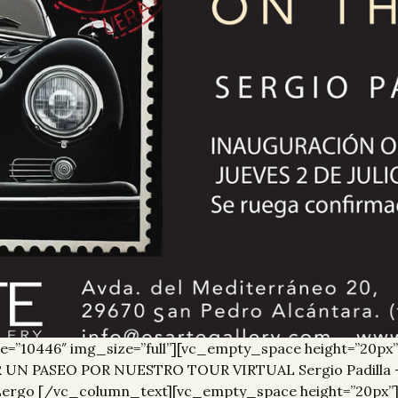
e=”10446″ img_size=”full”][vc_empty_space height=”20p
UN PASEO POR NUESTRO TOUR VIRTUAL Sergio Padilla – P
 Lergo [/vc_column_text][vc_empty_space height=”20px