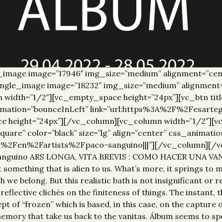
_image image=”17946″ img_size=”medium” alignment=”cen
ngle_image image=”18232″ img_size=”medium” alignment=
dth=”1/2″][vc_empty_space height=”24px”][vc_btn title=”
_animation=”bounceInLeft” link=”url:https%3A%2F%2Fesar
ace height=”24px”][/vc_column][vc_column width=”1/2″][
”square” color=”black” size=”lg” align=”center” css_animati
om%2Fen%2Fartists%2Fpaco-sanguino|||”][/vc_column][/
Sanguino ARS LONGA, VITA BREVIS : COMO HACER UNA VAN
t something that is alien to us. What’s more, it springs to 
we belong. But this realistic bath is not insignificant or 
reflective clichés on the finiteness of things. The instant,
ept of “frozen” which is based, in this case, on the captur
 memory that take us back to the vanitas. Álbum seems to sp