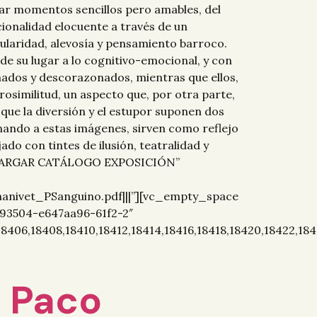
ar momentos sencillos pero amables, del
ionalidad elocuente a través de un
cularidad, alevosía y pensamiento barroco.
de su lugar a lo cognitivo-emocional, y con
rmados y descorazonados, mientras que ellos,
rosimilitud, un aspecto que, por otra parte,
 que la diversión y el estupor suponen dos
gnando a estas imágenes, sirven como reflejo
do con tintes de ilusión, teatralidad y
DESCARGAR CATÁLOGO EXPOSICIÓN”
ivet_PSanguino.pdf|||”][vc_empty_space
993504-e647aa96-61f2-2″
18406,18408,18410,18412,18414,18416,18418,18420,18422,184
– Paco