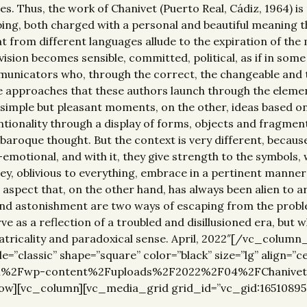
s. Thus, the work of Chanivet (Puerto Real, Cádiz, 1964) i
urbing, both charged with a personal and beautiful meaning t
 from different languages allude to the expiration of the 
c vision becomes sensible, committed, political, as if in s
municators who, through the correct, the changeable and t
the approaches that these authors launch through the eleme
l simple but pleasant moments, on the other, ideas based o
tionality through a display of forms, objects and fragment
nd baroque thought. But the context is very different, beca
-emotional, and with it, they give strength to the symbols, 
y, oblivious to everything, embrace in a pertinent manner 
aspect that, on the other hand, has always been alien to art. 
and astonishment are two ways of escaping from the proble
 as a reflection of a troubled and disillusioned era, but w
 theatricality and paradoxical sense. April, 2022″[/vc_col
classic” shape=”square” color=”black” size=”lg” align=”
com%2Fwp-content%2Fuploads%2F2022%2F04%2FChanivet_
ow][vc_column][vc_media_grid grid_id=”vc_gid:1651089