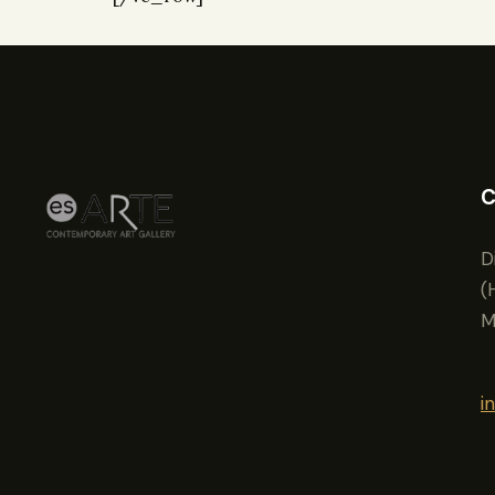
C
D
(
M
i