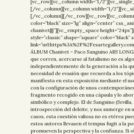
[vc_row][vc_column width=”1/2″][vc_single
[/vc_column][vc_column width=”1/2″][vc_si
[/vc_column][/vc_row][vc_row][vc_column wi
color=”black” size=”lg” align=”center” css
chanivet|||”][vc_empty_space height=”24px”
style=”classic” shape=”square” color=”black”
link=”url:https%3A%2F%2Fesartegallery.co
ÁLBUM Chanivet – Paco Sanguino ARS LONGA
que corren, acercarse al fatalismo no es alg
independientemente de la generación a la qu
necesidad de evasión que recuerda a los tópico
manifiesta en esta exposición mediante el us
con la configuración de unos contemporáneos
fragmento recogido en una cápsula y lo abord
simbólico y complejo. El de Sanguino (Sevilla,
introspección del deleite, y nos sumerge en
casos, esta cuestión valiosa no es etérea pue
estos autores llevasen el tempus fugit a la 
promueven la perspectiva y la confianza. Si