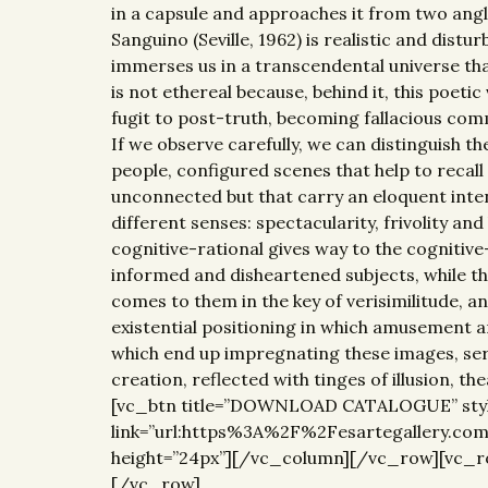
in a capsule and approaches it from two angle
Sanguino (Seville, 1962) is realistic and dist
immerses us in a transcendental universe that
is not ethereal because, behind it, this poeti
fugit to post-truth, becoming fallacious com
If we observe carefully, we can distinguish 
people, configured scenes that help to recal
unconnected but that carry an eloquent inten
different senses: spectacularity, frivolity a
cognitive-rational gives way to the cognitive
informed and disheartened subjects, while the
comes to them in the key of verisimilitude, an 
existential positioning in which amusement 
which end up impregnating these images, serve
creation, reflected with tinges of illusion,
[vc_btn title=”DOWNLOAD CATALOGUE” style=”
link=”url:https%3A%2F%2Fesartegallery.
height=”24px”][/vc_column][/vc_row][vc_r
[/vc_row]