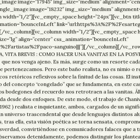
_image image=”17945″ img_size=”medium” alignment=”cen
ngle_image image=”18232″ img_size=”medium” alignment=
dth=”1/2″][vc_empty_space height=”24px”][vc_btn title=”
_animation=”bounceInLeft” link=”url:https%3A%2F%2Fesart
][/vc_column][vc_column width=”1/2″][vc_empty_space he
 size=”lg” align=”center” css_animation=”bounceInLeft”
m%2Fartistas%2Fpaco-sanguino|||”][/vc_column][/vc_ro
, VITA BREVIS : COMO HACER UNA VANITAS EN LA POSVERD
o que nos venga ajeno. Es más, surge como un resorte cada 
e pertenezcamos. Pero este baño realista, no es nimio o r
s retóricos reflexivos sobre la finitud de las cosas. El inst
o del concepto “congelado” que se fundamenta, en este cas
 bodegones del recuerdo nos retrotraen a las vanitas. Álb
a desde dos enfoques. De este modo, el trabajo de Chanivet
 1962 ) realista e inquietante, ambos, cargados de un signifi
 un universo trascendental que desde lenguajes distintos 
s, tras ella, esta visión poética se torna sensata, comprom
posverdad, convirtiéndose en comunicadores falaces que a t
 observamos detenidamente, podemos distinguir los plante