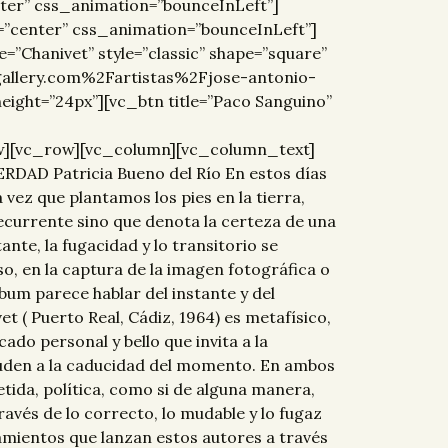
ter” css_animation=”bounceInLeft”]
”center” css_animation=”bounceInLeft”]
Chanivet” style=”classic” shape=”square”
egallery.com%2Fartistas%2Fjose-antonio-
ight=”24px”][vc_btn title=”Paco Sanguino”
w][vc_row][vc_column][vc_column_text]
AD Patricia Bueno del Río En estos días
vez que plantamos los pies en la tierra,
ecurrente sino que denota la certeza de una
ante, la fugacidad y lo transitorio se
o, en la captura de la imagen fotográfica o
um parece hablar del instante y del
 ( Puerto Real, Cádiz, 1964) es metafísico,
cado personal y bello que invita a la
aluden a la caducidad del momento. En ambos
etida, política, como si de alguna manera,
ravés de lo correcto, lo mudable y lo fugaz
amientos que lanzan estos autores a través