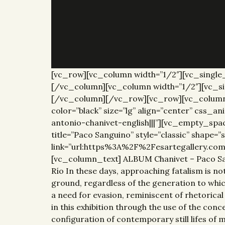
[vc_row][vc_column width=”1/2″][vc_single
[/vc_column][vc_column width=”1/2″][vc_si
[/vc_column][/vc_row][vc_row][vc_column wi
color=”black” size=”lg” align=”center” css
antonio-chanivet-english|||”][vc_empty_sp
title=”Paco Sanguino” style=”classic” shape=
link=”url:https%3A%2F%2Fesartegallery.c
[vc_column_text] ALBUM Chanivet – Paco 
Río In these days, approaching fatalism is no
ground, regardless of the generation to which 
a need for evasion, reminiscent of rhetorical 
in this exhibition through the use of the conc
configuration of contemporary still lifes of