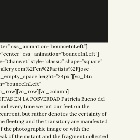
ter” css_animation=”bounceInLeft”]
”center” css_animation=”bounceInLeft”]
Chanivet” style=”classic” shape=”square”
tegallery.com%2Fen%2Fartists%2Fjose-
vc_empty_space height=”24px”][vc_btn
on=”bounceInLeft”
vc_row][vc_row][vc_column]
ITAS EN LA POSVERDAD Patricia Bueno del
mind every time we put our feet on the
recurrent, but rather denotes the certainty of
 the fleeting and the transitory are manifested
e of the photographic image or with the
eak of the instant and the fragment collected