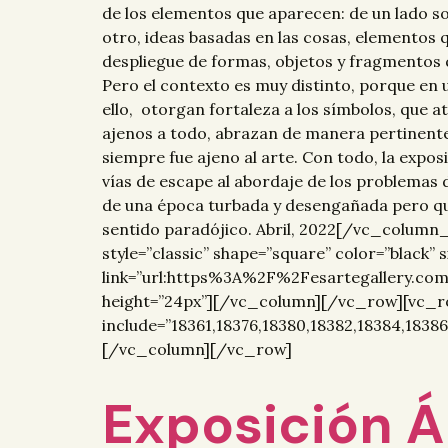
de los elementos que aparecen: de un lado 
otro, ideas basadas en las cosas, elementos 
despliegue de formas, objetos y fragmentos q
Pero el contexto es muy distinto, porque en 
ello, otorgan fortaleza a los símbolos, que 
ajenos a todo, abrazan de manera pertinente 
siempre fue ajeno al arte. Con todo, la expos
vías de escape al abordaje de los problemas 
de una época turbada y desengañada pero que s
sentido paradójico. Abril, 2022[/vc_colu
style=”classic” shape=”square” color=”black”
link=”url:https%3A%2F%2Fesartegallery.
height=”24px”][/vc_column][/vc_row][vc_r
include=”18361,18376,18380,18382,18384,1838
[/vc_column][/vc_row]
Exposición Á