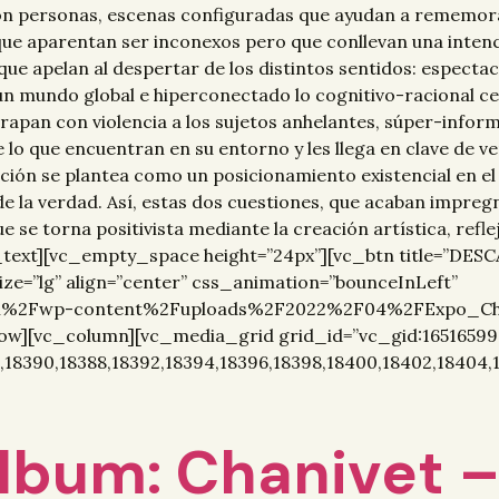
son personas, escenas configuradas que ayudan a rememor
que aparentan ser inconexos pero que conllevan una intenc
ue apelan al despertar de los distintos sentidos: especta
un mundo global e hiperconectado lo cognitivo-racional ce
atrapan con violencia a los sujetos anhelantes, súper-info
lo que encuentran en su entorno y les llega en clave de ve
ición se plantea como un posicionamiento existencial en el
de la verdad. Así, estas dos cuestiones, que acaban impre
e torna positivista mediante la creación artística, refleja
mn_text][vc_empty_space height=”24px”][vc_btn title=”
 size=”lg” align=”center” css_animation=”bounceInLeft”
com%2Fwp-content%2Fuploads%2F2022%2F04%2FExpo_Chan
ow][vc_column][vc_media_grid grid_id=”vc_gid:1651659
6,18390,18388,18392,18394,18396,18398,18400,18402,18404,
lbum: Chanivet 