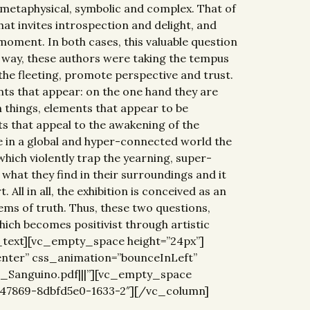
s metaphysical, symbolic and complex. That of
hat invites introspection and delight, and
moment. In both cases, this valuable question
ome way, these authors were taking the tempus
he fleeting, promote perspective and trust.
nts that appear: on the one hand they are
n things, elements that appear to be
s that appeal to the awakening of the
use in a global and hyper-connected world the
which violently trap the yearning, super-
what they find in their surroundings and it
All in all, the exhibition is conceived as an
ms of truth. Thus, these two questions,
hich becomes positivist through artistic
umn_text][vc_empty_space height=”24px”]
center” css_animation=”bounceInLeft”
Sanguino.pdf|||”][vc_empty_space
547869-8dbfd5e0-1633-2″][/vc_column]