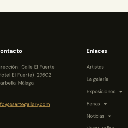
ontacto
Enlaces
irección: Calle El Fuerte
Artistas
Hotel El Fuerte) 29602
La galería
arbella, Málaga.
Exposiciones
Ferias
nfo@esartegallery.com
Noticias