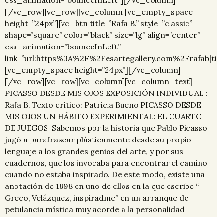
css_animation=”bounceInLeft”][/vc_column]
[/vc_row][vc_row][vc_column][vc_empty_space
height=”24px”][vc_btn title=”Rafa B.” style=”classic”
shape=”square” color=”black” size=”lg” align=”center”
css_animation=”bounceInLeft”
link=”url:https%3A%2F%2Fesartegallery.com%2Frafab|t
[vc_empty_space height=”24px”][/vc_column]
[/vc_row][vc_row][vc_column][vc_column_text]
PICASSO DESDE MIS OJOS EXPOSICIÓN INDIVIDUAL :
Rafa B. Texto crítico: Patricia Bueno PICASSO DESDE
MIS OJOS UN HÁBITO EXPERIMIENTAL: EL CUARTO
DE JUEGOS Sabemos por la historia que Pablo Picasso
jugó a parafrasear plásticamente desde su propio
lenguaje a los grandes genios del arte, y por sus
cuadernos, que los invocaba para encontrar el camino
cuando no estaba inspirado. De este modo, existe una
anotación de 1898 en uno de ellos en la que escribe “
Greco, Velázquez, inspiradme” en un arranque de
petulancia mística muy acorde a la personalidad