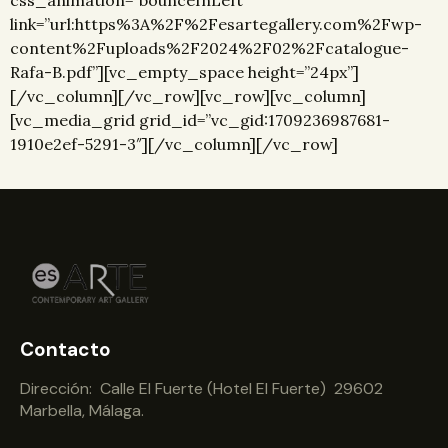
css_animation=”bounceInLeft”
link=”url:https%3A%2F%2Fesartegallery.com%2Fwp-
content%2Fuploads%2F2024%2F02%2Fcatalogue-
Rafa-B.pdf”][vc_empty_space height=”24px”]
[/vc_column][/vc_row][vc_row][vc_column]
[vc_media_grid grid_id=”vc_gid:1709236987681-
1910e2ef-5291-3″][/vc_column][/vc_row]
Contacto
Dirección: Calle El Fuerte (Hotel El Fuerte) 29602
Marbella, Málaga.