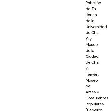
Pabellón
de Ta
Hsuen
de la
Universidad
de Chai
Yi y
Museo
de la
Ciudad
de Chai
Yi,
Taiwán;
Museo
de
Artes y
Costumbres
Populares
(Pabellón