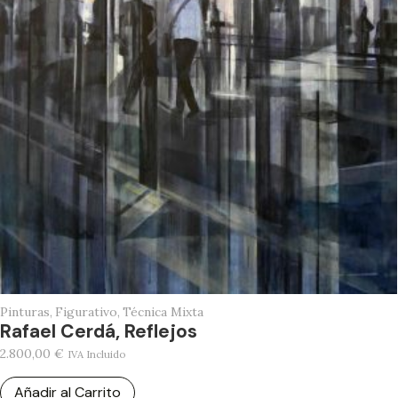
Pinturas
,
Figurativo
,
Técnica Mixta
Rafael Cerdá, Reflejos
2.800,00
€
IVA Incluido
Añadir al Carrito