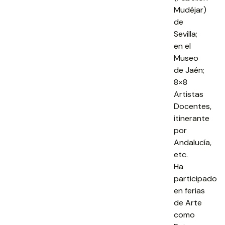
Mudéjar)
de
Sevilla;
en el
Museo
de Jaén;
8×8
Artistas
Docentes,
itinerante
por
Andalucía,
etc.
Ha
participado
en ferias
de Arte
como