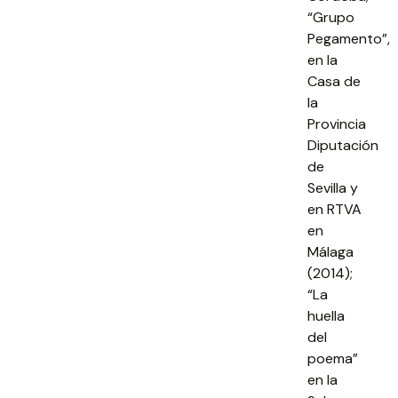
“Grupo
Pegamento”,
en la
Casa de
la
Provincia
Diputación
de
Sevilla y
en RTVA
en
Málaga
(2014);
“La
huella
del
poema”
en la