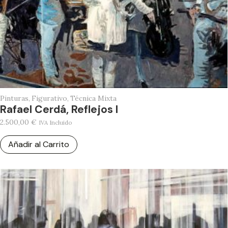
Pinturas
,
Figurativo
,
Técnica Mixta
Rafael Cerdá, Reflejos I
2.500,00
€
IVA Incluido
Añadir al Carrito