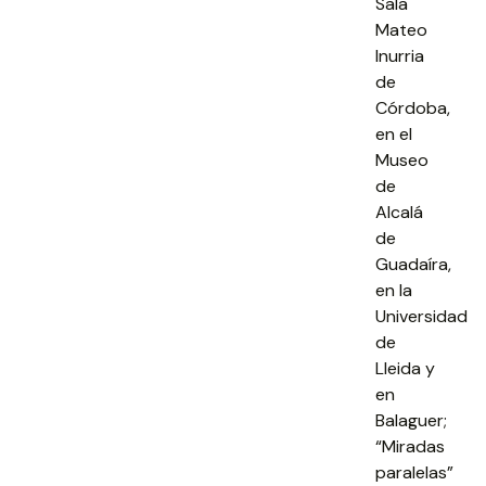
Sala
Mateo
Inurria
de
Córdoba,
en el
Museo
de
Alcalá
de
Guadaíra,
en la
Universidad
de
Lleida y
en
Balaguer;
“Miradas
paralelas”