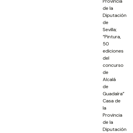
Provincia
de la
Diputación
de
Sevilla;
“Pintura,
50
ediciones
del
concurso
de
Alcalá
de
Guadaíra”
Casa de
la
Provincia
de la
Diputación