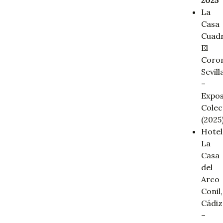
2025
La
Casa
Cuad
El
Coron
Sevill
–
Expos
Colec
(2025)
Hotel
La
Casa
del
Arco
Conil,
Cádiz
–