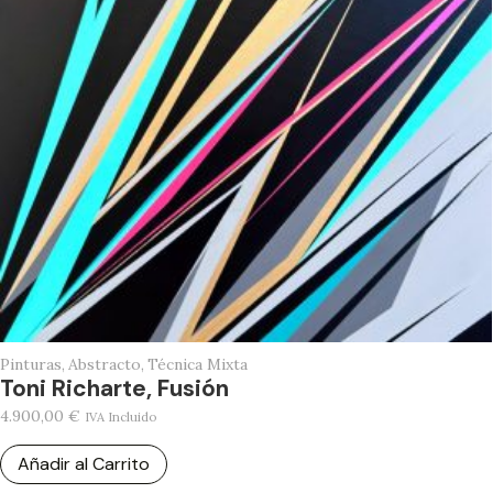
Pinturas
,
Abstracto
,
Técnica Mixta
Toni Richarte, Fusión
4.900,00
€
IVA Incluido
Añadir al Carrito