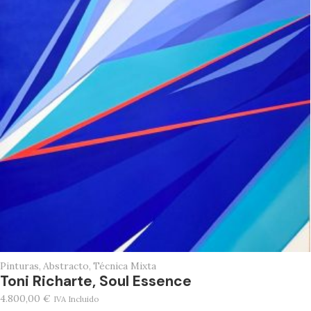
Pinturas
,
Abstracto
,
Técnica Mixta
Toni Richarte, Soul Essence
4.800,00
€
IVA Incluido