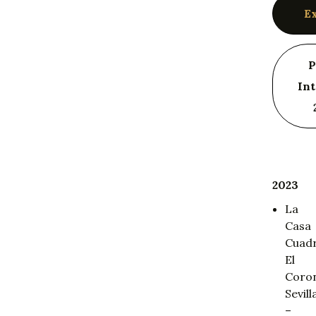
E
P
In
2023
La
Casa
Cuad
El
Coron
Sevill
–