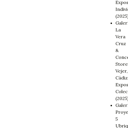
Expos
Indiv
(2025)
Galer
La
Vera
Cruz
&
Conc
Store
Vejer,
Cádiz
Expos
Colec
(2025)
Galer
Proy
5
Ubriq