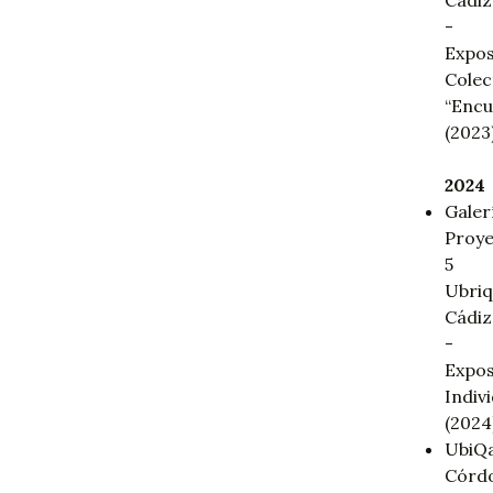
Cádiz
-
Expos
Colec
“Encu
(2023)
2024
Galer
Proy
5
Ubriq
Cádiz
-
Expos
Indiv
(2024
UbiQa
Córd