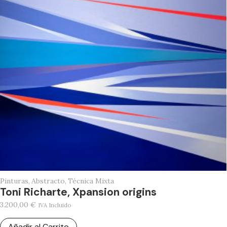
Pinturas
,
Abstracto
,
Técnica Mixta
Toni Richarte, Xpansion origins
3.200,00
€
IVA Incluido
Añadir al Carrito