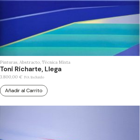
Pinturas
,
Abstracto
,
Técnica Mixta
Toni Richarte, Llega
3.800,00
€
IVA Incluido
Añadir al Carrito