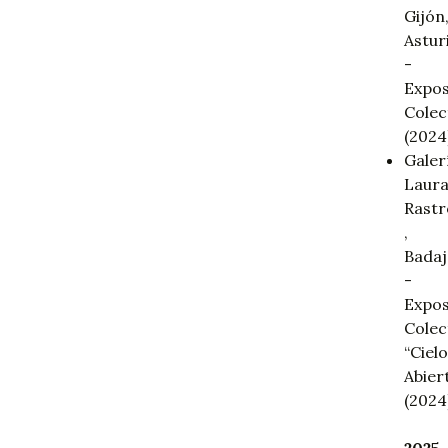
Gijón
Astur
-
Expos
Colec
(2024
Galer
Laur
Rastr
,
Bada
-
Expos
Colec
“Ciel
Abier
(2024