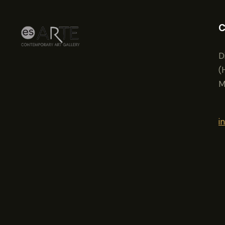
C
D
(
M
i