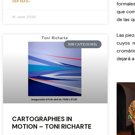
VER MÁS»
formales
que comp
16 June, 2026
de las q
Las pie
cuyos m
SIN CATEGORÍA
cromáti
dejará a
CARTOGRAPHIES IN
MOTION – TONI RICHARTE