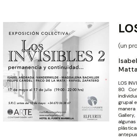
LOS
(un pr
Isabe
Matta
LOS INV
80. Con
individ
grupal e
manera 
Gallery
algunas
plástic
antepus