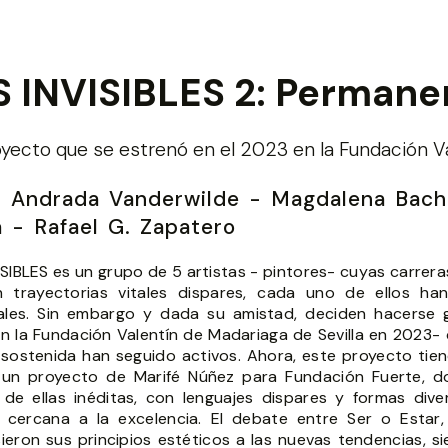
 INVISIBLES 2: Permane
oyecto que se estrenó en el 2023 en la Fundación Va
l Andrada Vanderwilde - Magdalena Bachi
 - Rafael G. Zapatero
ISIBLES es un grupo de 5 artistas - pintores- cuyas carrer
 trayectorias vitales dispares, cada uno de ellos han
uales. Sin embargo y dada su amistad, deciden hacerse
n la Fundación Valentín de Madariaga de Sevilla en 2023- co
sostenida han seguido activos. Ahora, este proyecto tie
, un proyecto de Marifé Núñez para Fundación Fuerte, d
 de ellas inéditas, con lenguajes dispares y formas div
a cercana a la excelencia. El debate entre Ser o Estar
ieron sus principios estéticos a las nuevas tendencias, si