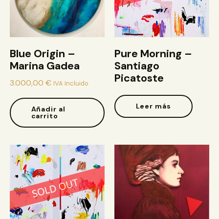
Blue Origin –
Pure Morning –
Marina Gadea
Santiago
Picatoste
3.000,00
€
IVA Incluido
Leer más
Añadir al
carrito