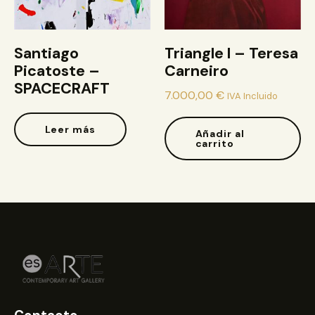
Santiago
Triangle I – Teresa
Picatoste –
Carneiro
SPACECRAFT
7.000,00
€
IVA Incluido
Leer más
Añadir al
carrito