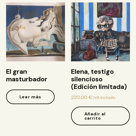
El gran
Elena, testigo
masturbador
silencioso
(Edición limitada)
Leer más
220,00
€
IVA Incluido
Añadir al
carrito