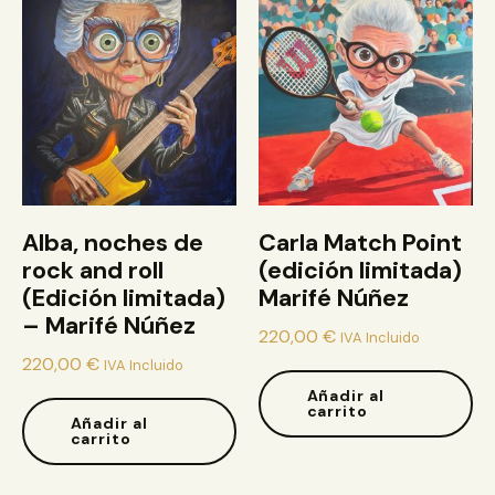
Alba, noches de
Carla Match Point
rock and roll
(edición limitada)
(Edición limitada)
Marifé Núñez
– Marifé Núñez
220,00
€
IVA Incluido
220,00
€
IVA Incluido
Añadir al
carrito
Añadir al
carrito