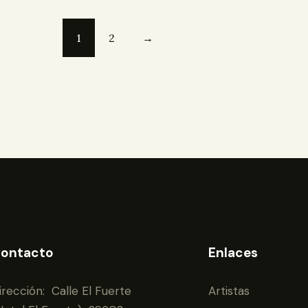
1
2
→
ontacto
Enlaces
irección: Calle El Fuerte
Artistas