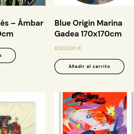
tés – Ámbar
Blue Origin Marina
30cm
Gadea 170x170cm
6.500,00
€
s
Añadir al carrito