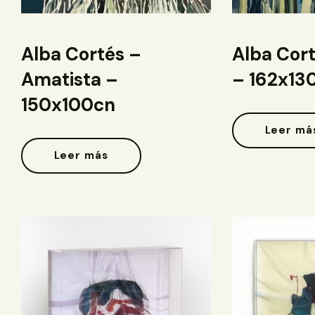
Alba Cortés –
Alba Cor
Amatista –
– 162x1
150x100cn
Leer má
Leer más