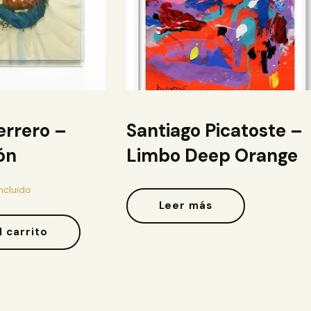
errero –
Santiago Picatoste –
ón
Limbo Deep Orange
Incluido
Leer más
l carrito