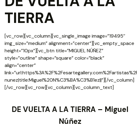
DE VUELTA A LA
TIERRA
[vc_row][vc_column][vc_single_image image=”19495″
img_size=”medium” alignment=”center”][vc_empty_space
height=”10px”][vc_btn title=”MIGUEL NÚÑEZ”
style=”outline” shape=”square” color=”black”
align=”center”
link=”url:https%3A%2F%2Fesartegallery.com%2Fartistas%2
nunez|title:Miguel%20N%C3%BA%C3%B1ez||”][/vc_column]
[/vc_row][vc_row][vc_column][vc_column_text]
DE VUELTA A LA TIERRA –
Miguel
Núñez