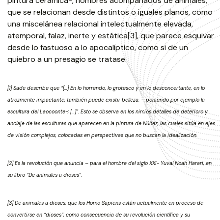
pintura cerámica-, hombres acompañados de animales,
que se relacionan desde distintos o iguales planos, como
una miscelánea relacional intelectualmente elevada,
atemporal, falaz, inerte y estática[3], que parece esquivar
desde lo fastuoso a lo apocalíptico, como si de un
quiebro a un presagio se tratase.
[1] Sade describe que “[…] En lo horrendo, lo grotesco y en lo desconcertante, en lo
atrozmente impactante, también puede existir belleza. – poniendo por ejemplo la
escultura del Laocoonte-; […]”. Esto se observa en los nimios detalles de deterioro y
anclaje de las esculturas que aparecen en la pintura de Núñez, las cuales sitúa en ejes
de visión complejos, colocadas en perspectivas que no buscan la idealización.
[2] Es la revolución que anuncia – para el hombre del siglo XXI- Yuval Noah Harari, en
su libro “De animales a dioses”.
[3] De animales a dioses: que los Homo Sapiens están actualmente en proceso de
convertirse en “dioses”, como consecuencia de su revolución científica y su